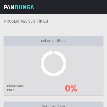
PAN
DUNGA
PROSENTASE VERIFIKASI
Belum Verifikasi
0%
Prosentase
Data:
Verifikasi Desa