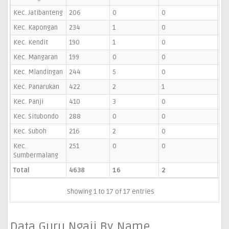
Kec. Jatibanteng
206
0
0
5
Kec. Kapongan
234
1
0
6
Kec. Kendit
190
1
0
2
Kec. Mangaran
199
0
0
5
Kec. Mlandingan
244
5
0
3
Kec. Panarukan
422
2
1
7
Kec. Panji
410
3
0
1
Kec. Situbondo
288
0
0
1
Kec. Suboh
216
2
0
3
Kec.
251
0
0
9
Sumbermalang
Total
4638
16
2
82
Showing 1 to 17 of 17 entries
Data Guru Ngaji By Name