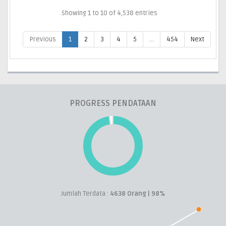
Showing 1 to 10 of 4,538 entries
Previous
1
2
3
4
5
…
454
Next
PROGRESS PENDATAAN
Jumlah Terdata :
4638 Orang | 98%