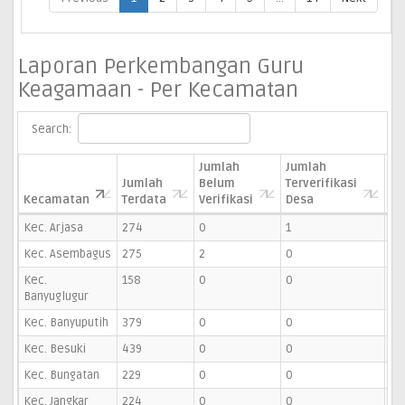
Laporan Perkembangan Guru
Keagamaan - Per Kecamatan
Search:
Jumlah
Jumlah
Ju
Jumlah
Belum
Terverifikasi
Te
Kecamatan
Terdata
Verifikasi
Desa
Ke
Kec. Arjasa
274
0
1
5
Kec. Asembagus
275
2
0
6
Kec.
158
0
0
7
Banyuglugur
Kec. Banyuputih
379
0
0
3
Kec. Besuki
439
0
0
2
Kec. Bungatan
229
0
0
2
Kec. Jangkar
224
0
0
15