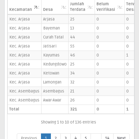
Jumlah
Belum
Terver
Kecamatan
Desa
Terdata
Verifikasi
Desa
Kec. Arjasa
Arjasa
25
0
0
Kec. Arjasa
Bayeman
13
0
0
Kec. Arjasa
Curah Tatal
44
0
0
Kec. Arjasa
Jatisari
55
0
0
Kec. Arjasa
Kayumas
46
0
1
Kec. Arjasa
Kedungdowo
25
0
0
Kec. Arjasa
Ketowan
34
0
0
Kec. Arjasa
Lamongan
32
0
0
Kec. Asembagus
Asembagus
21
0
0
Kec. Asembagus
Awar-Awar
26
0
0
Total
321
0
1
Showing 1 to 10 of 136 entries
Previous
1
2
3
4
5
…
14
Next